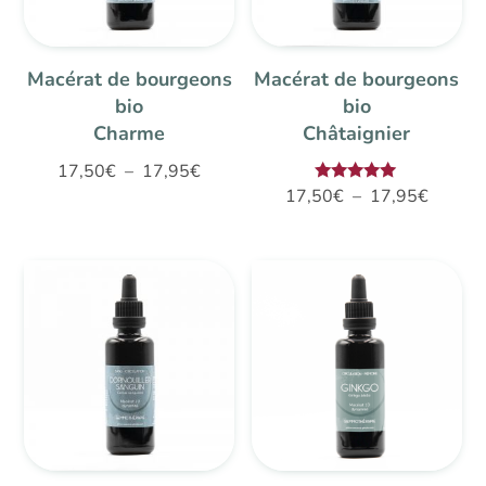
Macérat de bourgeons
Macérat de bourgeons
bio
bio
Charme
Châtaignier
Plage
17,50
€
–
17,95
€
Plage
Note
17,50
€
–
17,95
€
de
5.00
de
sur 5
prix :
prix :
17,50€
17,50€
à
à
17,95€
17,95€