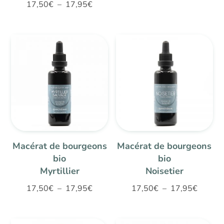
Plage
Note
17,50
€
–
17,95
€
de
5.00
de
sur 5
prix :
prix :
17,50€
17,50€
à
à
17,95€
17,95€
Macérat de bourgeons
Macérat de bourgeons
bio
bio
Myrtillier
Noisetier
Plage
Plage
17,50
€
–
17,95
€
17,50
€
–
17,95
€
de
de
prix :
prix :