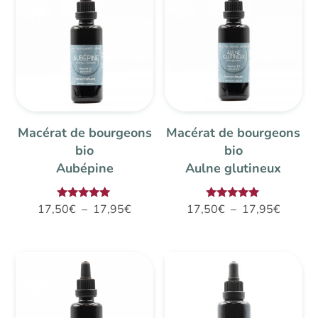
à
à
18,80€
17,95€
Macérat de bourgeons
Macérat de bourgeons
bio
bio
Aubépine
Aulne glutineux
Plage
Plage
Note
Note
17,50
€
–
17,95
€
17,50
€
–
17,95
€
5.00
5.00
de
de
sur 5
sur 5
prix :
prix :
17,50€
17,50€
à
à
17,95€
17,95€