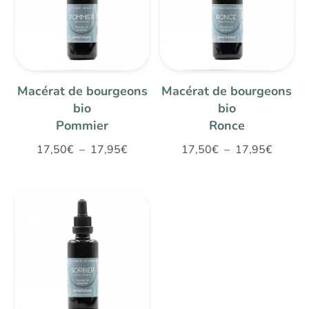
Macérat de bourgeons
Macérat de bourgeons
bio
bio
Pommier
Ronce
Plage
Plage
17,50
€
–
17,95
€
17,50
€
–
17,95
€
de
de
prix :
prix :
17,50€
17,50€
à
à
17,95€
17,95€