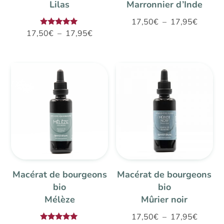
Lilas
Marronnier d’Inde
Plage
17,50
€
–
17,95
€
Plage
Note
17,50
€
–
17,95
€
de
5.00
de
sur 5
prix :
prix :
17,50€
17,50€
à
à
17,95€
17,95€
Macérat de bourgeons
Macérat de bourgeons
bio
bio
Mélèze
Mûrier noir
Plage
17,50
€
–
17,95
€