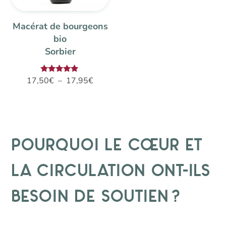
Macérat de bourgeons
bio
Sorbier
Plage
Note
17,50
€
–
17,95
€
5.00
de
sur 5
prix :
17,50€
à
Pourquoi le cœur et
17,95€
la circulation ont-ils
besoin de soutien ?