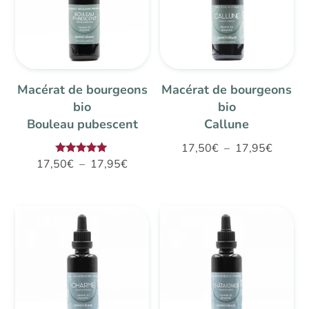
Macérat de bourgeons
Macérat de bourgeons
bio
bio
Bouleau pubescent
Callune
Plage
17,50
€
–
17,95
€
Plage
Note
17,50
€
–
17,95
€
de
5.00
de
sur 5
prix :
prix :
17,50€
17,50€
à
à
17,95€
17,95€