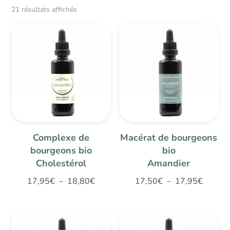
21 résultats affichés
Complexe de
Macérat de bourgeons
bourgeons bio
bio
Cholestérol
Amandier
Plage
Plage
17,95
€
–
18,80
€
17,50
€
–
17,95
€
de
de
prix :
prix :
17,95€
17,50€