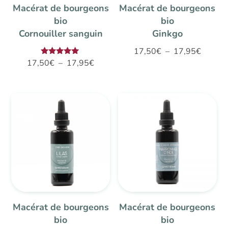
Macérat de bourgeons
Macérat de bourgeons
bio
bio
Cornouiller sanguin
Ginkgo
Plage
17,50
€
–
17,95
€
Plage
Note
17,50
€
–
17,95
€
de
5.00
de
sur 5
prix :
prix :
17,50€
17,50€
à
à
17,95€
17,95€
Macérat de bourgeons
Macérat de bourgeons
bio
bio