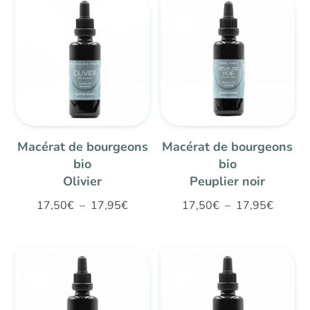
17,50€
17,50€
à
à
17,95€
17,95€
Macérat de bourgeons
Macérat de bourgeons
bio
bio
Olivier
Peuplier noir
Plage
Plage
17,50
€
–
17,95
€
17,50
€
–
17,95
€
de
de
prix :
prix :
17,50€
17,50€
à
à
17,95€
17,95€