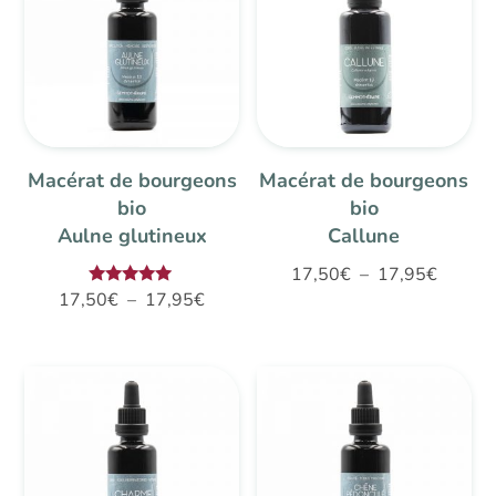
17,95€
Macérat de bourgeons
Macérat de bourgeons
bio
bio
Aulne glutineux
Callune
Plage
17,50
€
–
17,95
€
Plage
Note
17,50
€
–
17,95
€
de
5.00
de
sur 5
prix :
prix :
17,50€
17,50€
à
à
17,95€
17,95€