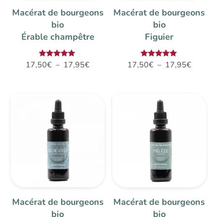
Macérat de bourgeons
Macérat de bourgeons
bio
bio
Érable champêtre
Figuier
Plage
Plage
Note
Note
17,50
€
–
17,95
€
17,50
€
–
17,95
€
5.00
5.00
de
de
sur 5
sur 5
prix :
prix :
17,50€
17,50€
à
à
17,95€
17,95€
Macérat de bourgeons
Macérat de bourgeons
bio
bio