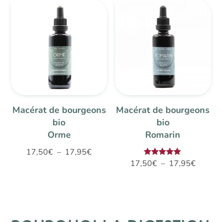
17,50€
à
à
17,95€
17,95€
Macérat de bourgeons
Macérat de bourgeons
bio
bio
Orme
Romarin
Plage
17,50
€
–
17,95
€
Plage
Note
17,50
€
–
17,95
€
de
5.00
de
sur 5
prix :
prix :
17,50€
17,50€
à
à
17,95€