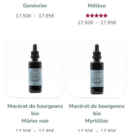
Genévrier
Mélèze
Plage
17,50
€
–
17,95
€
Plage
Note
17,50
€
–
17,95
€
de
5.00
de
sur 5
prix :
prix :
17,50€
17,50€
à
à
17,95€
17,95€
Macérat de bourgeons
Macérat de bourgeons
bio
bio
Mûrier noir
Myrtillier
Plage
Plage
17,50
€
–
17,95
€
17,50
€
–
17,95
€