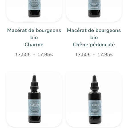
Macérat de bourgeons
Macérat de bourgeons
bio
bio
Charme
Chêne pédonculé
Plage
Plage
17,50
€
–
17,95
€
17,50
€
–
17,95
€
de
de
prix :
prix :
17,50€
17,50€
à
à
17,95€
17,95€