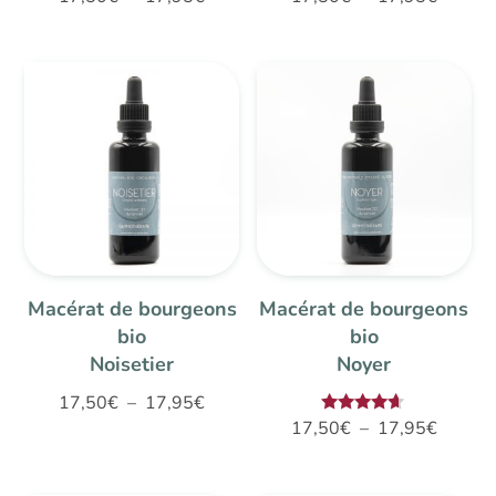
de
de
prix :
prix :
17,50€
17,50€
à
à
17,95€
17,95€
Macérat de bourgeons
Macérat de bourgeons
bio
bio
Noisetier
Noyer
Plage
17,50
€
–
17,95
€
Plage
Note
17,50
€
–
17,95
€
de
4.50
de
sur 5
prix :
prix :
17,50€