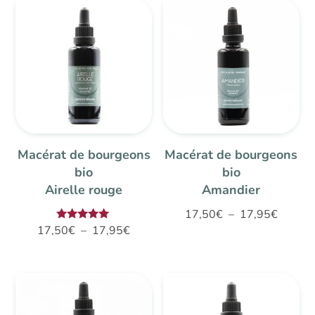
Macérat de bourgeons
Macérat de bourgeons
bio
bio
Airelle rouge
Amandier
Plage
17,50
€
–
17,95
€
Plage
Note
17,50
€
–
17,95
€
de
5.00
de
sur 5
prix :
prix :
17,50€
17,50€
à
à
17,95€