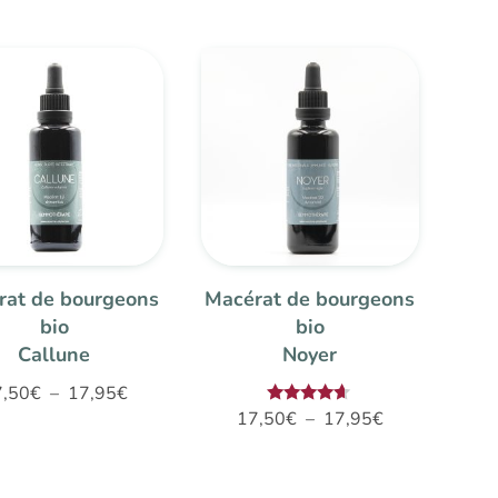
rat de bourgeons
Macérat de bourgeons
bio
bio
Callune
Noyer
Plage
7,50
€
–
17,95
€
Plage
Note
17,50
€
–
17,95
€
de
4.50
de
sur 5
prix :
prix :
17,50€