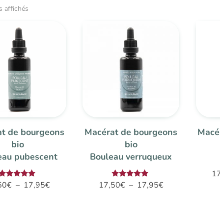
s affichés
t de bourgeons
Macérat de bourgeons
Macé
bio
bio
eau pubescent
Bouleau verruqueux
1
Plage
Plage
Note
Note
50
€
–
17,95
€
17,50
€
–
17,95
€
5.00
5.00
de
de
sur 5
sur 5
prix :
prix :