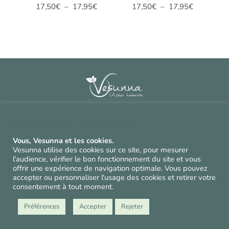
Plage
Plage
Note
Note
17,50
€
–
17,95
€
17,50
€
–
17,95
€
5.00
5.00
de
de
sur 5
sur 5
prix :
prix :
17,50€
17,50€
à
à
17,95€
17,95€
Contact
^
Vous, Vesunna et les cookies.
CGV et mentions légales
^
Vous, Vesunna et les cookies.
Politique de confidentialité et cookies
^
Vesunna utilise des cookies sur ce site, pour mesurer
l'audience, vérifier le bon fonctionnement du site et vous
offrir une expérience de navigation optimale. Vous pouvez
Suivez-nos conseils
accepter ou personnaliser l'usage des cookies et retirer votre
consentement à tout moment.
et nos cueillettes !
Préférences
Accepter
Rejeter