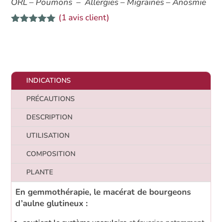
ORL – Poumons – Allergies – Migraines – Anosmie
bio
(
1
avis client)
Aulne
Noté
5.00
glutineux
sur 5
basé sur
notation
client
INDICATIONS
PRÉCAUTIONS
DESCRIPTION
UTILISATION
COMPOSITION
PLANTE
En gemmothérapie, le macérat de bourgeons
d’aulne glutineux :