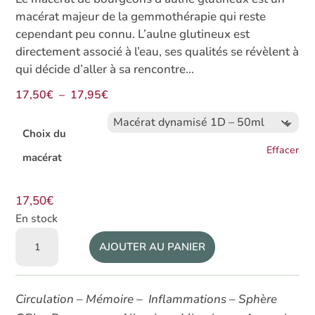
macérat majeur de la gemmothérapie qui reste
cependant peu connu. L’aulne glutineux est
directement associé à l’eau, ses qualités se révèlent à
qui décide d’aller à sa rencontre…
Plage
17,50
€
–
17,95
€
de
prix :
Choix du
17,50€
Effacer
macérat
à
17,95€
17,50
€
En stock
quantité
AJOUTER AU PANIER
de
Macérat
de
Circulation – Mémoire – Inflammations – Sphère
bourgeons