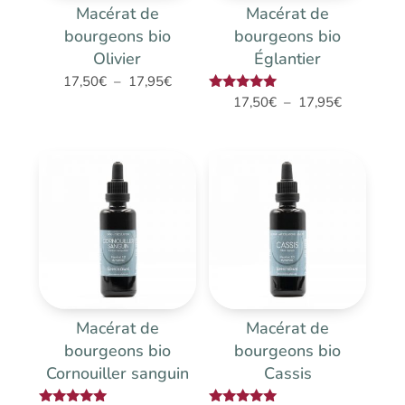
Macérat de
Macérat de
bourgeons bio
bourgeons bio
Olivier
Églantier
Plage
17,50
€
–
17,95
€
Plage
Note
17,50
€
–
17,95
€
de
5.00
de
prix :
sur 5
prix :
17,50€
17,50€
à
à
17,95€
17,95€
Macérat de
Macérat de
bourgeons bio
bourgeons bio
Cornouiller sanguin
Cassis