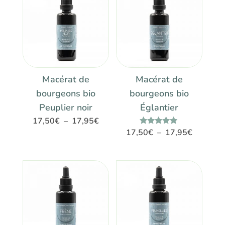
Macérat de
Macérat de
bourgeons bio
bourgeons bio
Peuplier noir
Églantier
Plage
17,50
€
–
17,95
€
Plage
Note
17,50
€
–
17,95
€
de
5.00
de
sur 5
prix :
prix :
17,50€
17,50€
à
à
17,95€
17,95€