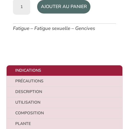
quantité
AJOUTER AU PANIER
de
Macérat
de
Fatigue – Fatigue sexuelle – Gencives
bourgeons
bio
Chêne
pédonculé
INDICATIONS
PRÉCAUTIONS
DESCRIPTION
UTILISATION
COMPOSITION
PLANTE