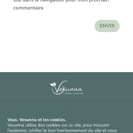
commentaire.
ENVOI
Contact
^
Vous, Vesunna et les cookies.
CGV et mentions légales
^
Vous, Vesunna et les cookies.
Politique de confidentialité et cookies
^
Vesunna utilise des cookies sur ce site, pour mesurer
l'audience, vérifier le bon fonctionnement du site et vous