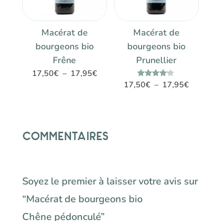
Macérat de
Macérat de
bourgeons bio
bourgeons bio
Frêne
Prunellier
Plage
17,50
€
–
17,95
€
Plage
Note
17,50
€
–
17,95
€
de
4.00
de
sur 5
prix :
prix :
17,50€
17,50€
à
Commentaires
à
17,95€
17,95€
Soyez le premier à laisser votre avis sur
“Macérat de bourgeons bio
Chêne pédonculé”