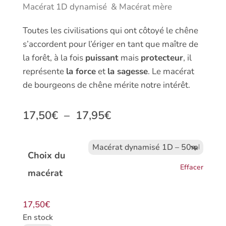
Macérat 1D dynamisé & Macérat mère
Toutes les civilisations qui ont côtoyé le chêne
s’accordent pour l’ériger en tant que maître de
la forêt, à la fois
puissant
mais
protecteur
, il
représente
la force
et
la sagesse
. Le macérat
de bourgeons de chêne mérite notre intérêt.
Plage
17,50
€
–
17,95
€
de
prix :
Choix du
17,50€
Effacer
macérat
à
17,95€
17,50
€
En stock