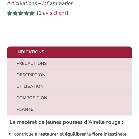
bio
Articulations – Inflammation
Airelle
(
1
avis client)
rouge
Noté
5.00
sur 5
basé sur
notation
client
INDICATIONS
PRÉCAUTIONS
DESCRIPTION
UTILISATION
COMPOSITION
PLANTE
Le macérat de jeunes pousses d’Airelle rouge :
contribue à
restaurer
et
équilibrer
la
flore intestinale