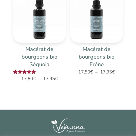
à
17,95€
17,95€
Macérat de
Macérat de
bourgeons bio
bourgeons bio
Séquoia
Frêne
Plage
17,50
€
–
17,95
€
Plage
Note
17,50
€
–
17,95
€
de
5.00
de
prix :
sur 5
prix :
17,50€
17,50€
à
à
17,95€
17,95€