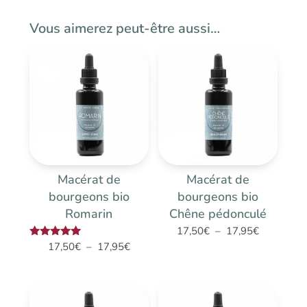
Vous aimerez peut-être aussi…
Macérat de
Macérat de
bourgeons bio
bourgeons bio
Romarin
Chêne pédonculé
Plage
17,50
€
–
17,95
€
Plage
Note
17,50
€
–
17,95
€
de
5.00
de
prix :
sur 5
prix :
17,50€
17,50€
à