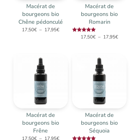
Macérat de
Macérat de
bourgeons bio
bourgeons bio
Chêne pédonculé
Romarin
Plage
17,50
€
–
17,95
€
Plage
Note
17,50
€
–
17,95
€
de
5.00
de
prix :
sur 5
prix :
17,50€
17,50€
à
à
17,95€
17,95€
Macérat de
Macérat de
bourgeons bio
bourgeons bio
Frêne
Séquoia
Plage
17,50
€
–
17,95
€