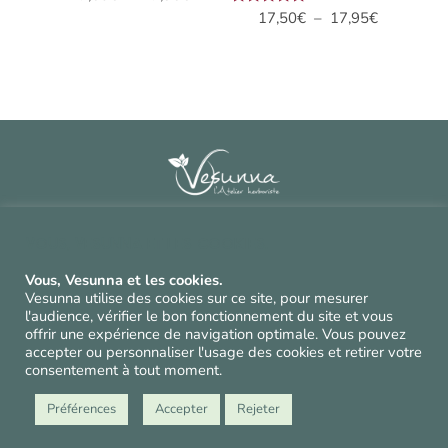
Plage
Note
17,50
€
–
17,95
€
de
5.00
de
prix :
sur 5
prix :
17,50€
17,50€
à
à
17,95€
17,95€
Contact
^
Vous, Vesunna et les cookies.
CGV et mentions légales
^
Vous, Vesunna et les cookies.
Politique de confidentialité et cookies
^
Vesunna utilise des cookies sur ce site, pour mesurer
l'audience, vérifier le bon fonctionnement du site et vous
offrir une expérience de navigation optimale. Vous pouvez
accepter ou personnaliser l'usage des cookies et retirer votre
Suivez-nos conseils
consentement à tout moment.
et nos cueillettes !
Préférences
Accepter
Rejeter