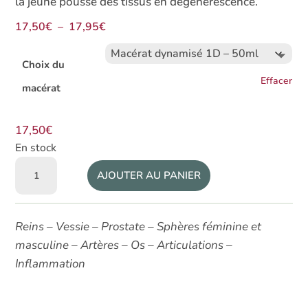
la jeune pousse des tissus en dégénérescence.
Plage
17,50
€
–
17,95
€
de
prix :
Choix du
17,50€
Effacer
macérat
à
17,95€
17,50
€
En stock
quantité
AJOUTER AU PANIER
de
Macérat
de
Reins – Vessie – Prostate – Sphères féminine et
bourgeons
masculine – Artères – Os – Articulations –
bio
Inflammation
Callune