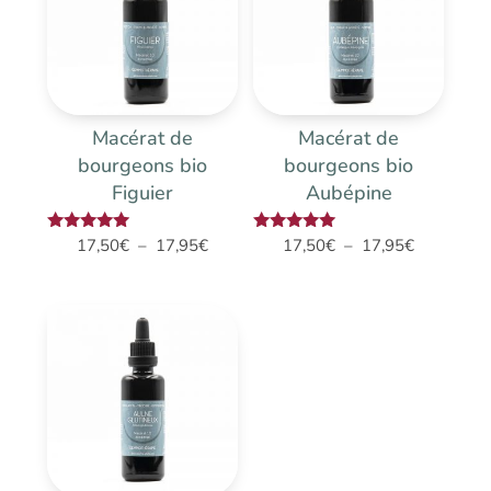
Macérat de
Macérat de
bourgeons bio
bourgeons bio
Figuier
Aubépine
Plage
Plage
Note
Note
17,50
€
–
17,95
€
17,50
€
–
17,95
€
5.00
5.00
de
de
sur 5
sur 5
prix :
prix :
17,50€
17,50€
à
à
17,95€
17,95€