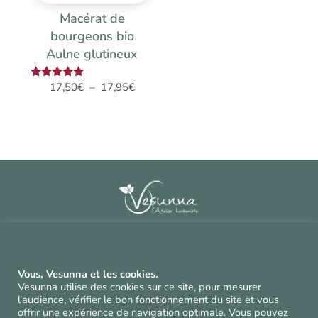
Macérat de
bourgeons bio
Aulne glutineux
Plage
Note
17,50
€
–
17,95
€
5.00
de
sur 5
prix :
17,50€
à
17,95€
Contact
^
Vous, Vesunna et les cookies.
CGV et mentions légales
^
Vous, Vesunna et les cookies.
Politique de confidentialité et cookies
^
Vesunna utilise des cookies sur ce site, pour mesurer
l'audience, vérifier le bon fonctionnement du site et vous
offrir une expérience de navigation optimale. Vous pouvez