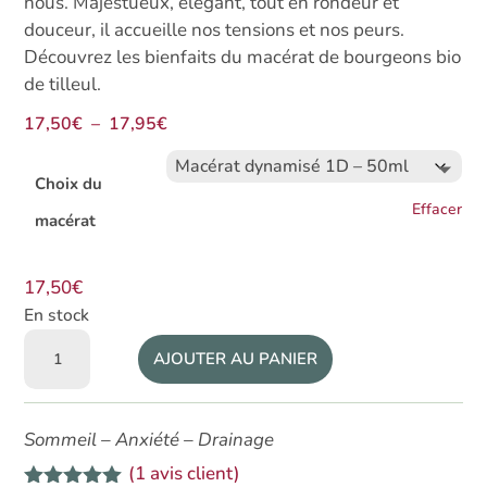
nous.
Majestueux, élégant, tout en rondeur et
douceur, il accueille nos tensions et nos peurs.
Découvrez les bienfaits du macérat de bourgeons bio
de tilleul.
Plage
17,50
€
–
17,95
€
de
prix :
Choix du
17,50€
Effacer
macérat
à
17,95€
17,50
€
En stock
quantité
AJOUTER AU PANIER
de
Macérat
de
Sommeil – Anxiété – Drainage
bourgeons
(
1
avis client)