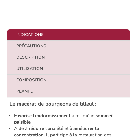
bio
Noté
5.00
Tilleul
sur 5
basé sur
argenté
notation
client
INDICATIONS
PRÉCAUTIONS
DESCRIPTION
UTILISATION
COMPOSITION
PLANTE
Le macérat de bourgeons de tilleul :
Favorise l’endormissement
ainsi qu’un
sommeil
paisible
Aide à
réduire l’anxiété
et
à améliorer la
concentration. I
l participe à la restauration des