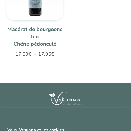
Macérat de bourgeons
bio
Chêne pédonculé
Plage
17,50
€
–
17,95
€
de
prix :
17,50€
à
17,95€
Contact
^
Vous, Vesunna et les cookies.
CGV et mentions légales
^
Vous, Vesunna et les cookies.