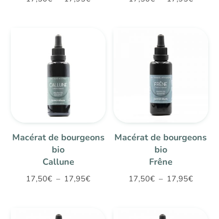
5.00
5.00
de
de
sur 5
sur 5
prix :
prix :
17,50€
17,50€
à
à
17,95€
17,95€
Macérat de bourgeons
Macérat de bourgeons
bio
bio
Callune
Frêne
Plage
Plage
17,50
€
–
17,95
€
17,50
€
–
17,95
€
de
de
prix :
prix :
17,50€
17,50€