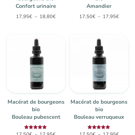
Confort urinaire
Amandier
Plage
Plage
17,95
€
–
18,80
€
17,50
€
–
17,95
€
de
de
prix :
prix :
17,95€
17,50€
à
à
18,80€
17,95€
Macérat de bourgeons
Macérat de bourgeons
bio
bio
Bouleau pubescent
Bouleau verruqueux
Plage
Plage
Note
Note
17,50
€
–
17,95
€
17,50
€
–
17,95
€