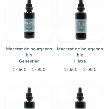
à
à
17,95€
17,95€
Macérat de bourgeons
Macérat de bourgeons
bio
bio
Genévrier
Hêtre
Plage
Plage
17,50
€
–
17,95
€
17,50
€
–
17,95
€
de
de
prix :
prix :
17,50€
17,50€
à
à
17,95€
17,95€