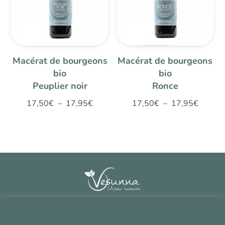
Macérat de bourgeons
Macérat de bourgeons
bio
bio
Peuplier noir
Ronce
Plage
Plage
17,50
€
–
17,95
€
17,50
€
–
17,95
€
de
de
prix :
prix :
17,50€
17,50€
à
à
17,95€
17,95€
Contact
^
Vous, Vesunna et les cookies.