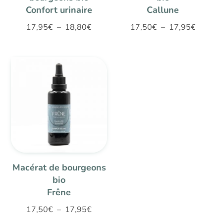
Confort urinaire
Callune
Plage
Plage
17,95
€
–
18,80
€
17,50
€
–
17,95
€
de
de
prix :
prix :
17,95€
17,50€
à
à
18,80€
17,95€
Macérat de bourgeons
bio
Frêne
Plage
17,50
€
–
17,95
€