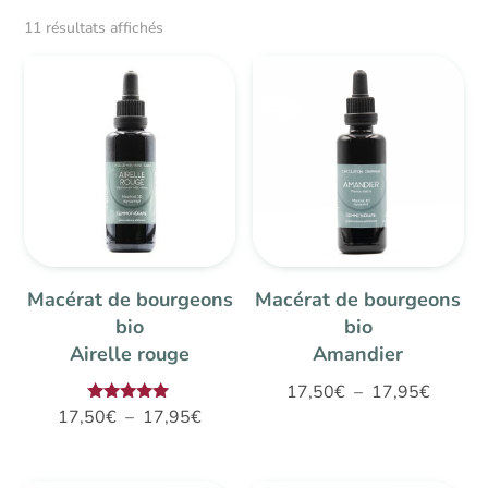
11 résultats affichés
Macérat de bourgeons
Macérat de bourgeons
bio
bio
Airelle rouge
Amandier
Plage
17,50
€
–
17,95
€
Plage
Note
17,50
€
–
17,95
€
de
5.00
de
sur 5
prix :
prix :
17,50€