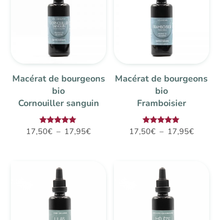
17,95€
Macérat de bourgeons
Macérat de bourgeons
bio
bio
Cornouiller sanguin
Framboisier
Plage
Plage
Note
Note
17,50
€
–
17,95
€
17,50
€
–
17,95
€
5.00
5.00
de
de
sur 5
sur 5
prix :
prix :
17,50€
17,50€
à
à
17,95€
17,95€