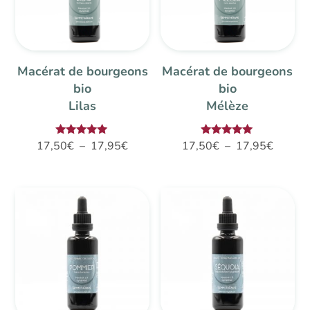
Macérat de bourgeons
Macérat de bourgeons
bio
bio
Lilas
Mélèze
Plage
Plage
Note
Note
17,50
€
–
17,95
€
17,50
€
–
17,95
€
5.00
5.00
de
de
sur 5
sur 5
prix :
prix :
17,50€
17,50€
à
à
17,95€
17,95€