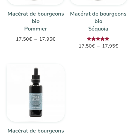
Macérat de bourgeons
Macérat de bourgeons
bio
bio
Pommier
Séquoia
Plage
17,50
€
–
17,95
€
Plage
Note
17,50
€
–
17,95
€
de
5.00
de
sur 5
prix :
prix :
17,50€
17,50€
à
à
17,95€
17,95€
Macérat de bourgeons