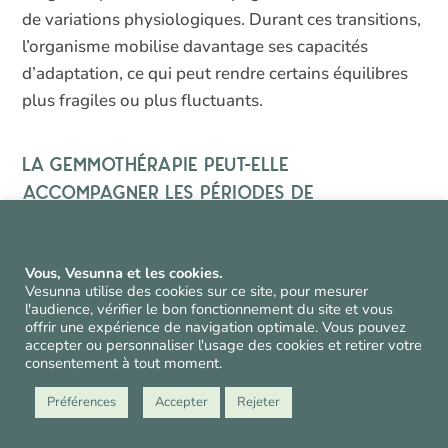
de variations physiologiques. Durant ces transitions,
l’organisme mobilise davantage ses capacités
d’adaptation, ce qui peut rendre certains équilibres
plus fragiles ou plus fluctuants.
La gemmothérapie peut-elle
accompagner les périodes de
changement hormonal ?
Vous, Vesunna et les cookies.
La gemmothérapie s’inscrit dans une démarche
Vous, Vesunna et les cookies.
Vesunna utilise des cookies sur ce site, pour mesurer
globale où l’on prend soin de soi. Certains
l'audience, vérifier le bon fonctionnement du site et vous
bourgeons sont traditionnellement utilisés lors des
offrir une expérience de navigation optimale. Vous pouvez
accepter ou personnaliser l'usage des cookies et retirer votre
périodes où les variations hormonales se
consentement à tout moment.
répercutent sur l’énergie, le sommeil, l’équilibre
Préférences
Accepter
Rejeter
émotionnel ou la vitalité. Ils trouvent leur place en
complément d’une bonne hygiène de vie et d’une