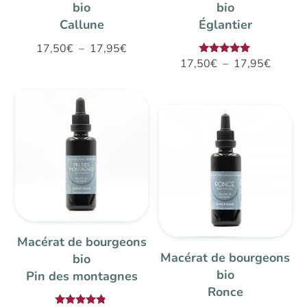
bio
bio
Callune
Églantier
Plage
17,50
€
–
17,95
€
Plage
Note
17,50
€
–
17,95
€
de
5.00
de
sur 5
prix :
prix :
17,50€
17,50€
à
à
17,95€
17,95€
Macérat de bourgeons
Macérat de bourgeons
bio
bio
Pin des montagnes
Ronce