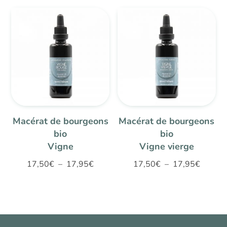
prix :
prix :
17,50€
17,50€
à
à
17,95€
17,95€
Macérat de bourgeons
Macérat de bourgeons
bio
bio
Vigne
Vigne vierge
Plage
Plage
17,50
€
–
17,95
€
17,50
€
–
17,95
€
de
de
prix :
prix :
17,50€
17,50€
à
à