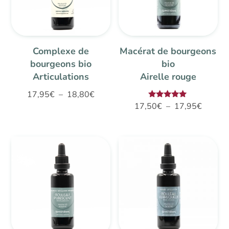
Complexe de
Macérat de bourgeons
bourgeons bio
bio
Articulations
Airelle rouge
Plage
17,95
€
–
18,80
€
Plage
Note
17,50
€
–
17,95
€
de
5.00
de
sur 5
prix :
prix :
17,95€
17,50€
à
à
18,80€
17,95€