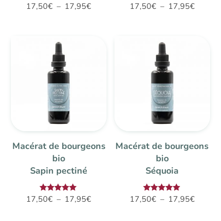
Plage
Plage
Note
17,50
€
–
17,95
€
17,50
€
–
17,95
€
4.67
de
de
sur 5
prix :
prix :
17,50€
17,50€
à
à
17,95€
17,95€
Macérat de bourgeons
Macérat de bourgeons
bio
bio
Sapin pectiné
Séquoia
Plage
Plage
Note
Note
17,50
€
–
17,95
€
17,50
€
–
17,95
€
5.00
5.00
de
de
sur 5
sur 5