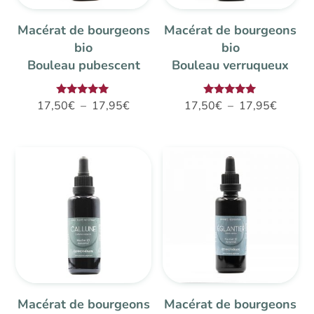
Macérat de bourgeons
Macérat de bourgeons
bio
bio
Bouleau pubescent
Bouleau verruqueux
Plage
Plage
Note
Note
17,50
€
–
17,95
€
17,50
€
–
17,95
€
5.00
5.00
de
de
sur 5
sur 5
prix :
prix :
17,50€
17,50€
à
à
17,95€
17,95€
Macérat de bourgeons
Macérat de bourgeons