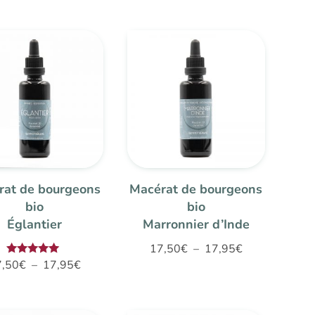
rat de bourgeons
Macérat de bourgeons
bio
bio
Églantier
Marronnier d’Inde
Plage
17,50
€
–
17,95
€
Plage
Note
7,50
€
–
17,95
€
de
5.00
de
sur 5
prix :
prix :
17,50€