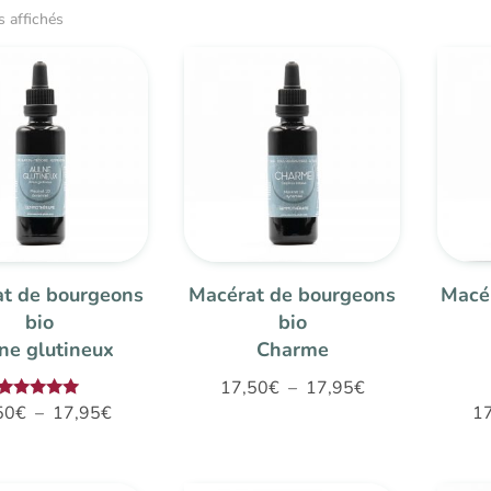
s affichés
t de bourgeons
Macérat de bourgeons
Macé
bio
bio
ne glutineux
Charme
Plage
17,50
€
–
17,95
€
Plage
Note
50
€
–
17,95
€
1
de
5.00
de
sur 5
prix :
prix :
17,50€