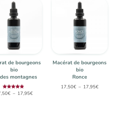
17,50€
à
à
17,95€
17,95€
rat de bourgeons
Macérat de bourgeons
bio
bio
 des montagnes
Ronce
Plage
17,50
€
–
17,95
€
Plage
Note
7,50
€
–
17,95
€
de
4.67
de
sur 5
prix :
prix :
17,50€
17,50€
à
à
17,95€