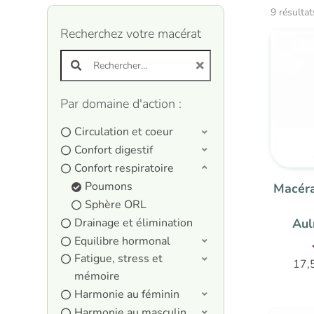
9 résultat
Recherchez votre macérat
Search products:
Par domaine d'action :
Circulation et coeur
Confort digestif
Confort respiratoire
Poumons
Macéra
Sphère ORL
Drainage et élimination
Aul
Equilibre hormonal
Fatigue, stress et
17,
mémoire
Harmonie au féminin
Harmonie au masculin