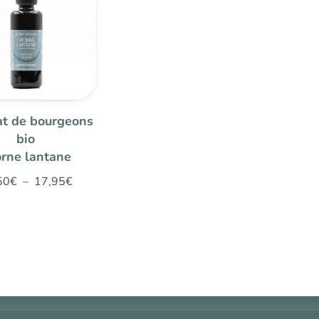
17,95€
t de bourgeons
bio
orne lantane
Plage
50
€
–
17,95
€
de
prix :
17,50€
à
17,95€
Contact