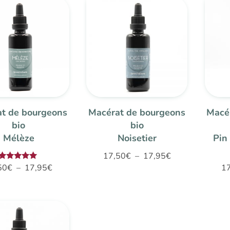
17,50€
à
à
17,95€
17,95€
t de bourgeons
Macérat de bourgeons
Macé
bio
bio
Mélèze
Noisetier
Pin
Plage
17,50
€
–
17,95
€
Plage
Note
50
€
–
17,95
€
1
de
5.00
de
sur 5
prix :
prix :
17,50€
17,50€
à
à
17,95€